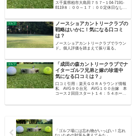
ス千葉県柏市大島田７５７−１04-7191-
8119８：００～１７：００定休日なし
（正月等は要確認）・料金平日 １回
り ２，２００円 回り放題
３，３００円土日祝 １回り ３，３
ノースショアカントリークラブの
ゴルフ
００円 回り...
戦略はいかに！気になる口コミ
は？
ノースショアカントリークラブでラウン
ド。個人評価を踏まえて振り返る。
「成田の森カントリークラブでナ
ゴルフ
イターゴルフ兄弟と嫁の珍道中
気になる口コミは？」
口コミ引用：楽天ＧＯＲＡラウンド情報
私 AVG９０台兄 AVG１００台嫁 本
コース２回目スタート１４：５４ホール
アウト２０：１０ＩＮ→OUT薄暮１Rス
ループラン（飯なし）料金１３，５００
円キャディバック積み込みからセルフス
タイル👇日中と夜の...
「ゴルフ場には忘れ物がいっぱい！忘れ
ないための対策を考えてみた」