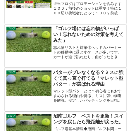
※当ブログはプロモーションを含みます
１００ｙ前後のショットは重要！特に１
００切り挑戦者にとって１００ｙ前後か
らのショットは超重要です。アプローチ
ショットを含め、グリーンを捉えること
からピンまでの位置次第では２パット以
「ゴルフ場には忘れ物がいっぱ
ゴルフ
上がちらつく。グリーンで...
い！忘れないための対策を考えて
みた」
忘れ物リストと対策①ヘッドカバーカー
トの移動中に落とすケースが多いです。
カートが道で跳ねたり、曲がったときに
ヘッドカバーが動きやすいのでヘッドカ
バー同士を合わせてギュウギュウにすれ
ば動きにくくなります。②ゴルフクラブ
パターがブレなくなる？ミスに強
ゴルフ
バンカーをならした後に忘...
くて真っ直ぐ打てる「マレット型
パター」が選ばれる理由
マレット型パターとは？初心者にもおす
すめされる理由や特徴、ミスに強い構造
を解説。安定したパッティングを目指す
人向け。
沼南ゴルフ ベストを更新！スイ
ゴルフ
ングを戻したら飛距離が戻った。
ゴルフ場基本情報◆沼南ゴルフ林間コー