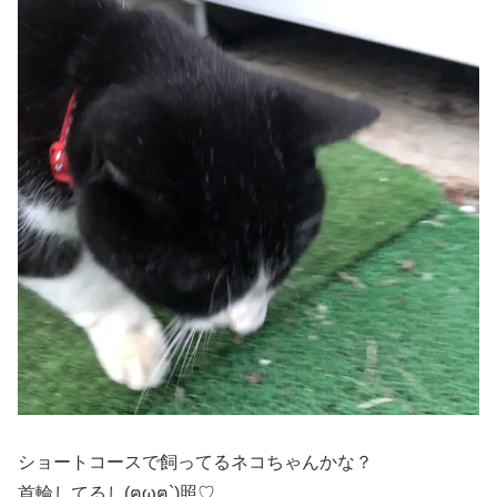
ショートコースで飼ってるネコちゃんかな？
首輪してるし(ฅωฅ`)照♡