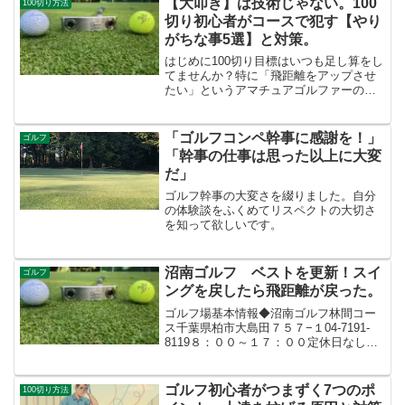
【大叩き】は技術じゃない。100
100切り方法
上がちらつく。グリーンで...
切り初心者がコースで犯す【やり
がちな事5選】と対策。
はじめに100切り目標はいつも足し算をし
てませんか？特に「飛距離をアップさせ
たい」というアマチュアゴルファーの陥
りがちな呪いにかかっている人が多いで
す。私もその一人でしたが、引き算をす
ると１００切りを安定することが体験で
「ゴルフコンペ幹事に感謝を！」
ゴルフ
きたので共有しますね...
「幹事の仕事は思った以上に大変
だ」
ゴルフ幹事の大変さを綴りました。自分
の体験談をふくめてリスペクトの大切さ
を知って欲しいです。
沼南ゴルフ ベストを更新！スイ
ゴルフ
ングを戻したら飛距離が戻った。
ゴルフ場基本情報◆沼南ゴルフ林間コー
ス千葉県柏市大島田７５７−１04-7191-
8119８：００～１７：００定休日なし
（正月等は要確認）・料金平日 １回
り ２，２００円 回り放題
３，３００円土日祝 １回り ３，３
ゴルフ初心者がつまずく7つのポ
100切り方法
００円 回り...