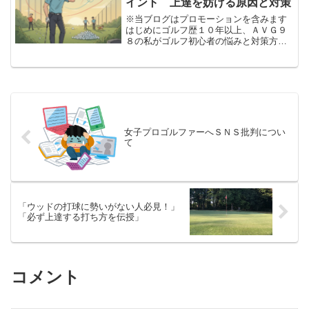
イント 上達を妨げる原因と対策
※当ブログはプロモーションを含みます
はじめにゴルフ歴１０年以上、ＡＶＧ９
８の私がゴルフ初心者の悩みと対策方法
を考えてみました。結論から言えば「レ
ッスンに通えばよかった」と思ってま
す。なぜなら、アベレージ１００切りす
るまで８年くらいかかってし...
女子プロゴルファーへＳＮＳ批判につい
て
「ウッドの打球に勢いがない人必見！」
「必ず上達する打ち方を伝授」
コメント