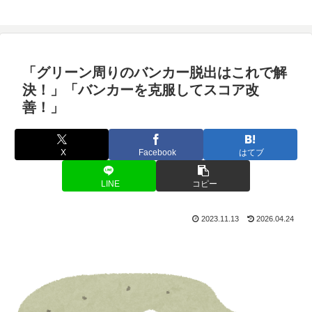
「グリーン周りのバンカー脱出はこれで解
決！」「バンカーを克服してスコア改
善！」
X
Facebook
はてブ
LINE
コピー
2023.11.13
2026.04.24