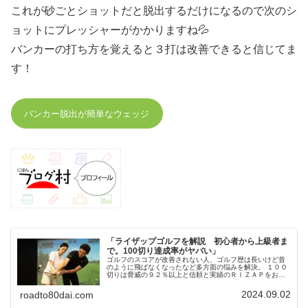
これが砂ごとショットだと脱出するだけになるので次のシ
ョットにプレッシャーがかかりますね💦
バンカーの打ち方を覚えると３打は改善できると信じてま
す！
バンカー脱出が簡単なウェッジ
「ライザップゴルフを解説 初心者から上級者ま
で。100切り達成率がヤバい」
ゴルフのスコアが改善されない人、ゴルフ歴は長いけど昔
のように飛ばなくなったなど多方面の悩みを解決。 １００
切りは脅威の９２％以上と信頼と実績のＲＩＺＡＰをお勧
めします。
2024.09.02
roadto80dai.com