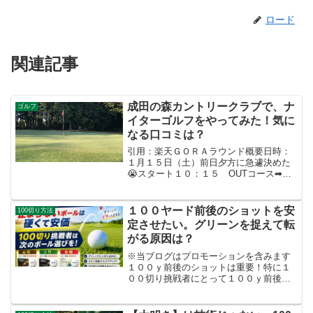
ロード
関連記事
成田の森カントリークラブで、ナ
ゴルフ
イターゴルフをやってみた！気に
なる口コミは？
引用：楽天ＧＯＲＡラウンド概要日時：
１月１５日（土）前日夕方に急遽決めた
😭スタート１０：１５ OUTコース➡Ｉ
Ｎコースホールアウト：１８：００天
候：快晴！無風ｗｗ年末年始の寒さとの
戦いはどこへ？ってくらい穏やかな天気
１００ヤード前後のショットを安
100切り方法
でした(*^▽^*)気温...
定させたい。グリーンを捉えて転
がる原因は？
※当ブログはプロモーションを含みます
１００ｙ前後のショットは重要！特に１
００切り挑戦者にとって１００ｙ前後か
らのショットは超重要です。アプローチ
ショットを含め、グリーンを捉えること
からピンまでの位置次第では２パット以